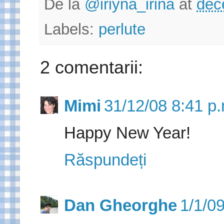
De la
@iriyna_irina
at
dec
Labels:
perlute
2 comentarii:
Mimi
31/12/08 8:41 p.
Happy New Year!
Răspundeți
Dan Gheorghe
1/1/09