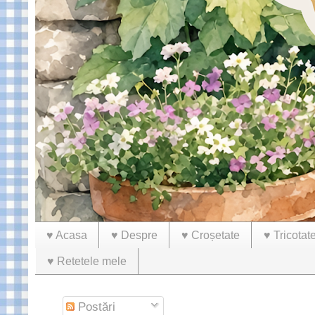
♥ Acasa
♥ Despre
♥ Croșetate
♥ Tricotat
♥ Retetele mele
Postări