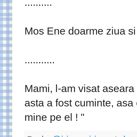
..........
Mos Ene doarme ziua si
...........
Mami, l-am visat aseara 
asta a fost cuminte, asa
mine pe el ! "