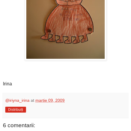
Irina
@iriyna_irina
at
martie 09, 2009
Distribuiți
6 comentarii: