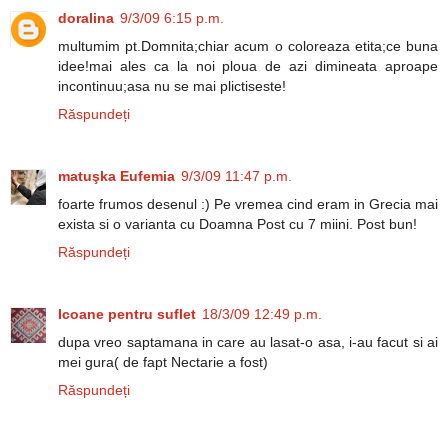
doralina
9/3/09 6:15 p.m.
multumim pt.Domnita;chiar acum o coloreaza etita;ce buna
idee!mai ales ca la noi ploua de azi dimineata aproape
incontinuu;asa nu se mai plictiseste!
Răspundeți
matuşka Eufemia
9/3/09 11:47 p.m.
foarte frumos desenul :) Pe vremea cind eram in Grecia mai
exista si o varianta cu Doamna Post cu 7 miini. Post bun!
Răspundeți
Icoane pentru suflet
18/3/09 12:49 p.m.
dupa vreo saptamana in care au lasat-o asa, i-au facut si ai
mei gura( de fapt Nectarie a fost)
Răspundeți