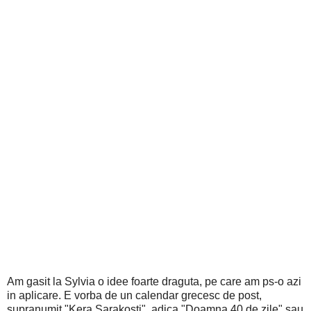
Am gasit la Sylvia o idee foarte draguta, pe care am ps-o azi
in aplicare. E vorba de un calendar grecesc de post,
supranumit "Kera Sarakosti", adica "Doamna 40 de zile" sau