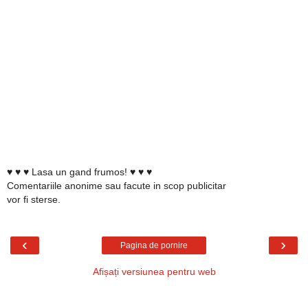
♥ ♥ ♥ Lasa un gand frumos! ♥ ♥ ♥
Comentariile anonime sau facute in scop publicitar
vor fi sterse.
‹
›
Pagina de pornire
Afișați versiunea pentru web