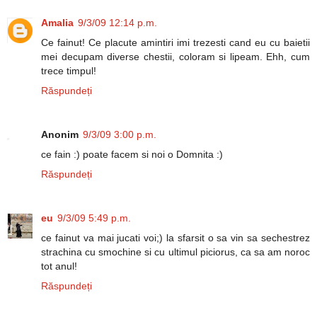
Amalia
9/3/09 12:14 p.m.
Ce fainut! Ce placute amintiri imi trezesti cand eu cu baietii
mei decupam diverse chestii, coloram si lipeam. Ehh, cum
trece timpul!
Răspundeți
Anonim
9/3/09 3:00 p.m.
ce fain :) poate facem si noi o Domnita :)
Răspundeți
eu
9/3/09 5:49 p.m.
ce fainut va mai jucati voi;) la sfarsit o sa vin sa sechestrez
strachina cu smochine si cu ultimul piciorus, ca sa am noroc
tot anul!
Răspundeți